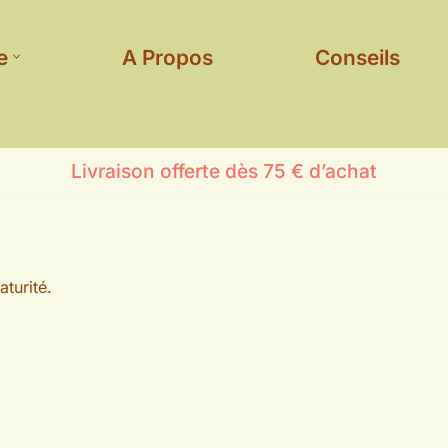
e
A Propos
Conseils
Livraison offerte dès 75 € d’achat
aturité.