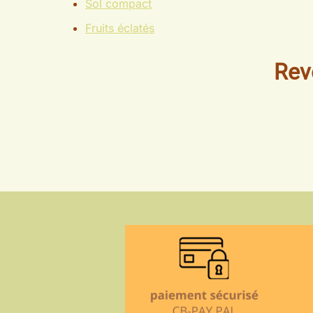
Sol compact
Fruits éclatés
Rev