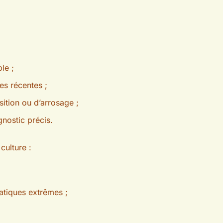
le ;
es récentes ;
ition ou d’arrosage ;
gnostic précis.
culture :
atiques extrêmes ;