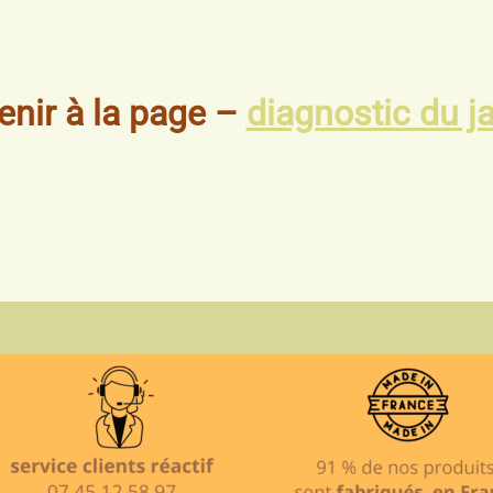
enir à la page –
diagnostic du j