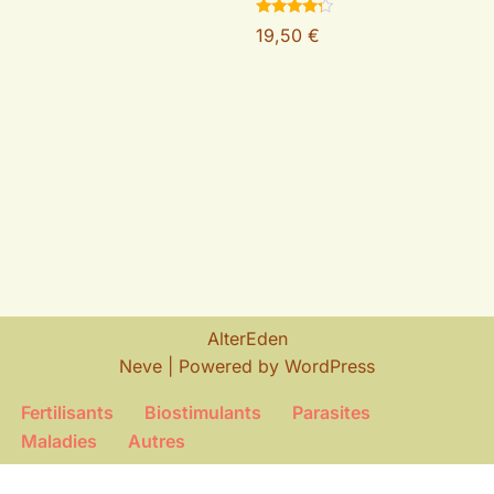
Note
19,50
€
4.00
sur 5
AlterEden
Neve
| Powered by
WordPress
Fertilisants
Biostimulants
Parasites
Maladies
Autres