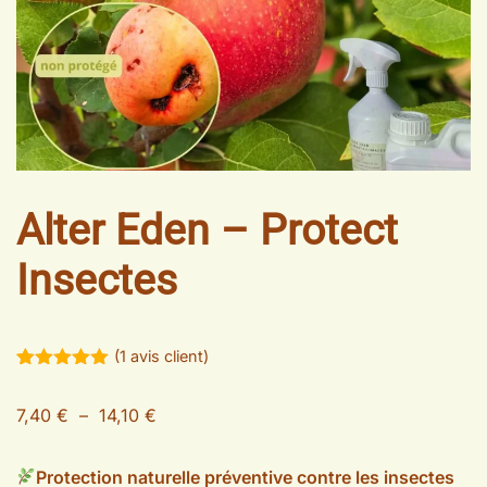
Alter Eden – Protect
Insectes
(
1
avis client)
Noté
1
5.00
sur 5
7,40
€
–
14,10
€
basé sur
notation
client
Protection naturelle préventive contre les insectes