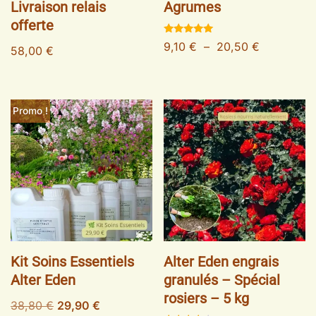
Livraison relais
Agrumes
offerte
Note
9,10
€
–
20,50
€
58,00
€
4.86
sur 5
Promo !
Kit Soins Essentiels
Alter Eden engrais
Alter Eden
granulés – Spécial
rosiers – 5 kg
38,80
€
29,90
€