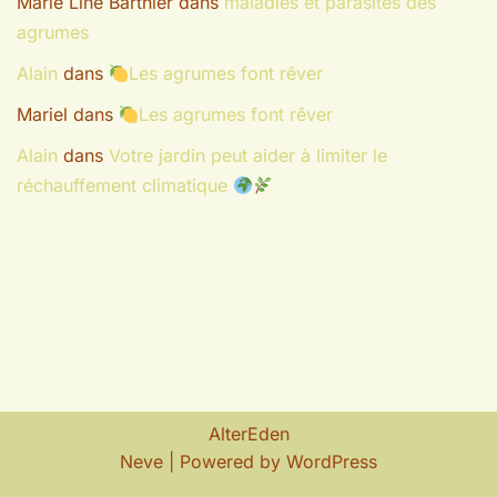
Marie Line Barthier
dans
maladies et parasites des
agrumes
Alain
dans
Les agrumes font rêver
Mariel
dans
Les agrumes font rêver
Alain
dans
Votre jardin peut aider à limiter le
réchauffement climatique
AlterEden
Neve
| Powered by
WordPress