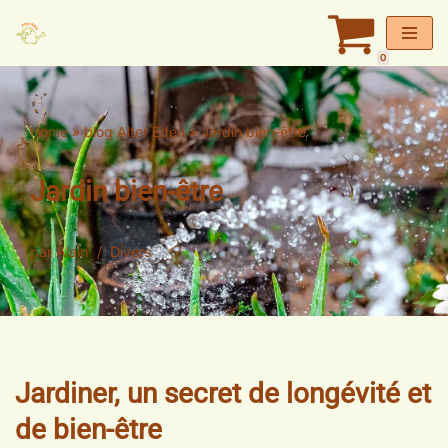
Aller
0
au
contenu
Home
»
blog Alter Eden
»
Jardin bien-être
Jardin bien-être
par
Alain
Divers
Jardiner, un secret de longévité et
de bien-être